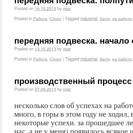
Posted on
16.10.2013
by
yvar
Posted in
Работа
,
Спорт
|
Tagged
industrial
,
багги
,
на работе
передняя подвеска. начало
Posted on
13.10.2013
by
yvar
Posted in
Работа
,
Спорт
|
Tagged
industrial
,
багги
,
на работе
производственный процесс
Posted on
27.09.2013
by
yvar
несколько слов об успехах на работе
много, в горы в этом году не ходил,
некоторые успехи. за прошедшее лет
нас, а не у меня) появилось всякое