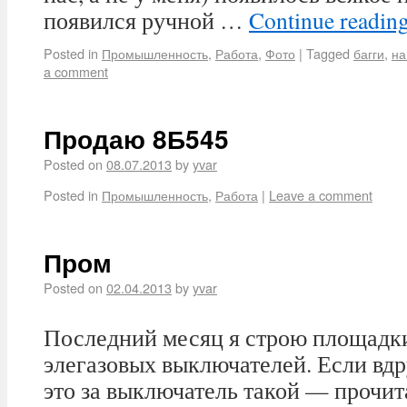
появился ручной …
Continue readin
Posted in
Промышленность
,
Работа
,
Фото
|
Tagged
багги
,
на
a comment
Продаю 8Б545
Posted on
08.07.2013
by
yvar
Posted in
Промышленность
,
Работа
|
Leave a comment
Пром
Posted on
02.04.2013
by
yvar
Последний месяц я строю площадк
элегазовых выключателей. Если вдру
это за выключатель такой — прочит