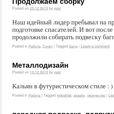
Продолжаем сборку
Posted on
23.12.2013
by
yvar
Наш идейный лидер пребывал на п
подготовке спасателей. И вот посл
продолжили собирать подвеску багг
Posted in
Работа
,
Спорт
|
Tagged
багги
|
Leave a comment
Металлодизайн
Posted on
13.12.2013
by
yvar
Кальян в футуристическом стиле : )
Posted in
Работа
|
Tagged
industrial
,
дизайн
,
творчество
|
Le
передняя подвеска. полпути