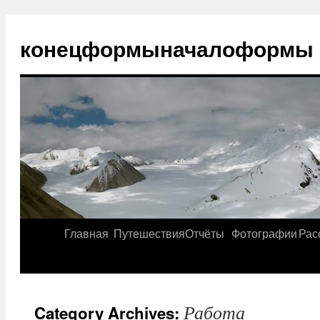
конецформыначалоформы
Главная
Путешествия
Отчёты
Фотографии
Рас
Работа
Category Archives: