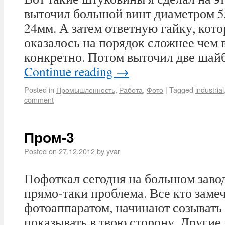
выточил большой винт диаметром 5
24мм. А затем ответную гайку, кот
оказалось на порядок сложнее чем 
конкретно. Потом выточил две шай
Continue reading
→
Posted in
Промышленность
,
Работа
,
Фото
|
Tagged
industrial
comment
Пром-3
Posted on
27.12.2012
by
yvar
Пофоткал сегодня на большом завод
прямо-таки проблема. Все кто заме
фотоаппаратом, начинают созыват
показывать в твою сторону. Другие 