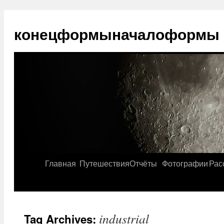
конецформыначалоформы
Главная
Путешествия
Отчёты
Фотографии
Рас
industrial
Tag Archives: