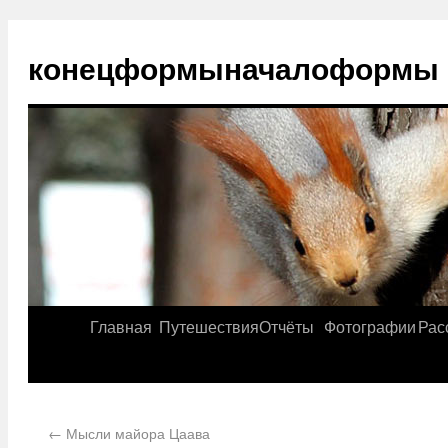
конецформыначалоформы
Главная
Путешествия
Отчёты
Фотографии
Рас
←
Мысли майора Цаава