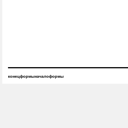
конецформыначалоформы