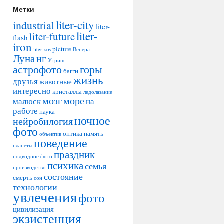
Метки
liter-city
industrial
liter-
liter-
liter-future
flash
iron
picture
liter-sos
Венера
Луна
НГ
Утриш
астрофото
горы
багги
жизнь
друзья
животные
интересно
кристаллы
ледолазание
мозг
море
малюск
на
работе
наука
ночное
нейробилогия
фото
оптика
память
объектив
поведение
планеты
праздник
подводное фото
психика
семья
производство
состояние
смерть
сон
технологии
увлечения
фото
цивилизация
экзистенция