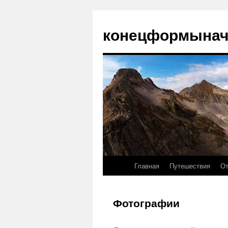
конецформына
Главная
Путешествия
От
Фотографии