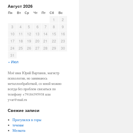
Август 2026
Пн
Вт
Ср
Чт
Пт
Сб
Вс
1
2
3
4
5
6
7
8
9
10
11
12
13
14
15
16
17
18
19
20
21
22
23
24
25
26
27
28
29
30
31
« Июл
Моё имя Юрий Вартанов, магистр
психологии, но занимаюсь
металлообработкой, со мной можно
всегда без проблем связаться по
телефону +79184395938 или
yvar@mail.ru
Свежие записи
Прогулялся в горы
течение
Мелкота