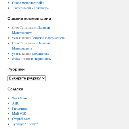
Снова металлодизайн
Эксперимент «Телепорт»
Свежие комментарии
CrewCut к записи
Записки
Материалиста
yvar
к записи
Записки Материалиста
CrewCut к записи
Записки
Материалиста
yvar
к записи
свершилось
ehoes
к записи
свершилось
Рубрики
Ссылки
WorkMans
АДС
Гильотина
Мой ЖЖ
Старый сайт
Турклуб "Крокус"