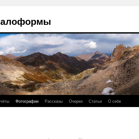
чалоформы
чёты
Фотографии
Рассказы
Очерки
Статьи
О себе