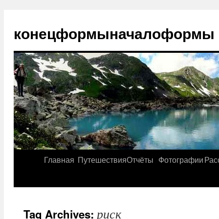
конецформыначалоформы
Главная
Путешествия
Отчёты
Фотографии
Рас
риск
Tag Archives: