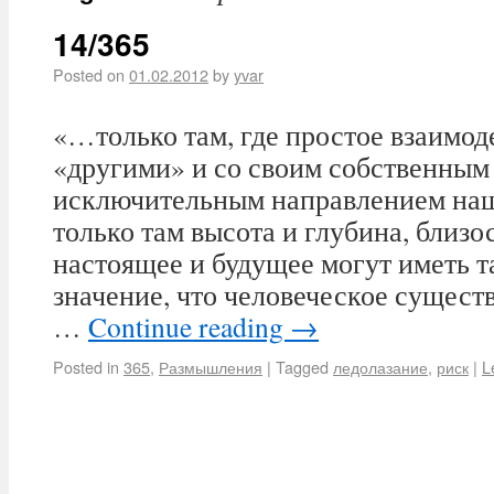
14/365
Posted on
01.02.2012
by
yvar
«…только там, где простое взаимод
«дру­гими» и со своим собственным 
исключительным направлением наш
только там высота и глубина, близо
настоящее и будущее могут иметь т
значение, что человеческое сущест
…
Continue reading
→
Posted in
365
,
Размышления
|
Tagged
ледолазание
,
риск
|
L