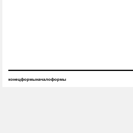
конецформыначалоформы